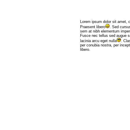
Lorem ipsum dolor sit amet, co
Praesent libero
.
Sed cursus 
sem at nibh elementum imperd
Fusce nec tellus sed augue 
lacinia arcu eget
nulla
. Cla
per conubia nostra, per incep
libero.