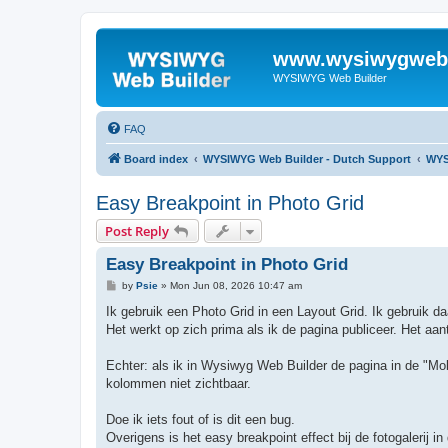
www.wysiwygwebb
WYSIWYG Web Builder
FAQ
Board index
WYSIWYG Web Builder - Dutch Support
WYS
Easy Breakpoint in Photo Grid
Post Reply
Easy Breakpoint in Photo Grid
P
by
Psie
»
Mon Jun 08, 2026 10:47 am
o
s
Ik gebruik een Photo Grid in een Layout Grid. Ik gebruik da
t
Het werkt op zich prima als ik de pagina publiceer. Het aan
Echter: als ik in Wysiwyg Web Builder de pagina in de "Mob
kolommen niet zichtbaar.
Doe ik iets fout of is dit een bug.
Overigens is het easy breakpoint effect bij de fotogalerij 