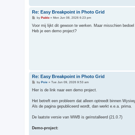
Re: Easy Breakpoint in Photo Grid
P
by
Pablo
»
Mon Jun 08, 2026 6:23 pm
o
s
Voor mij lijkt dit gewoon te werken. Maar misschien bedoel 
t
Heb je een demo project?
Re: Easy Breakpoint in Photo Grid
P
by
Psie
»
Tue Jun 09, 2026 9:53 am
o
s
Hier is de link naar een demo project.
t
Het betreft een probleem dat alleen optreedt binnen Wysiw
Als de pagina gepubliceerd wordt, dan werkt e.e.a. prima.
De laatste versie van WWB is geïnstalleerd (21.0.7)
Demo-project: