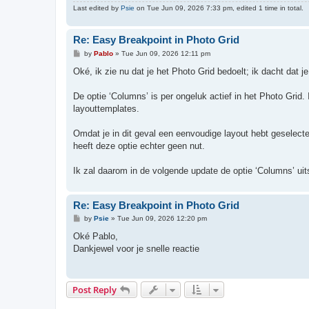
Last edited by
Psie
on Tue Jun 09, 2026 7:33 pm, edited 1 time in total.
Re: Easy Breakpoint in Photo Grid
P
by
Pablo
»
Tue Jun 09, 2026 12:11 pm
o
s
Oké, ik zie nu dat je het Photo Grid bedoelt; ik dacht dat 
t
De optie ‘Columns’ is per ongeluk actief in het Photo Grid
layouttemplates.
Omdat je in dit geval een eenvoudige layout hebt geselecte
heeft deze optie echter geen nut.
Ik zal daarom in de volgende update de optie ‘Columns’ ui
Re: Easy Breakpoint in Photo Grid
P
by
Psie
»
Tue Jun 09, 2026 12:20 pm
o
s
Oké Pablo,
t
Dankjewel voor je snelle reactie
Post Reply