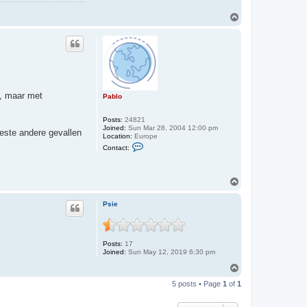
T
o
p
n, maar met
Pablo
Posts:
24821
Joined:
Sun Mar 28, 2004 12:00 pm
eeste andere gevallen
Location:
Europe
C
Contact:
o
n
t
a
T
c
o
t
p
P
Psie
a
b
l
o
Posts:
17
Joined:
Sun May 12, 2019 6:30 pm
T
o
5 posts • Page
1
of
1
p