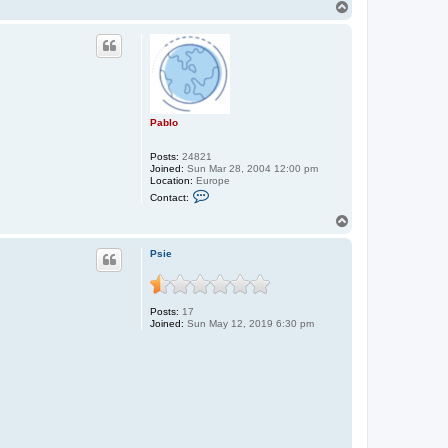
T
o
p
Pablo
Posts:
24821
Joined:
Sun Mar 28, 2004 12:00 pm
Location:
Europe
C
Contact:
o
n
T
t
o
a
p
c
Psie
t
P
a
b
Posts:
17
l
Joined:
Sun May 12, 2019 6:30 pm
o