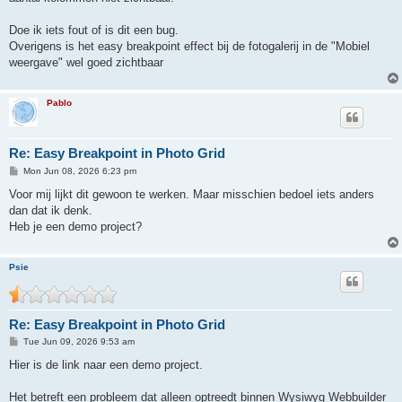
Doe ik iets fout of is dit een bug.
Overigens is het easy breakpoint effect bij de fotogalerij in de "Mobiel
weergave" wel goed zichtbaar
Pablo
Re: Easy Breakpoint in Photo Grid
P
Mon Jun 08, 2026 6:23 pm
o
s
Voor mij lijkt dit gewoon te werken. Maar misschien bedoel iets anders
t
dan dat ik denk.
Heb je een demo project?
Psie
Re: Easy Breakpoint in Photo Grid
P
Tue Jun 09, 2026 9:53 am
o
s
Hier is de link naar een demo project.
t
Het betreft een probleem dat alleen optreedt binnen Wysiwyg Webbuilder