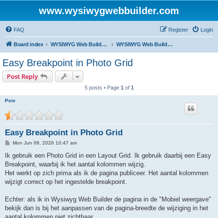
www.wysiwygwebbuilder.com
FAQ
Register
Login
Board index
WYSIWYG Web Builder - Dutch Support
WYSIWYG Web Builder - Nederlandstalige versie
Easy Breakpoint in Photo Grid
Post Reply
5 posts • Page
1
of
1
Psie
Easy Breakpoint in Photo Grid
P
Mon Jun 08, 2026 10:47 am
o
s
Ik gebruik een Photo Grid in een Layout Grid. Ik gebruik daarbij een Easy
t
Breakpoint, waarbij ik het aantal kolommen wijzig.
Het werkt op zich prima als ik de pagina publiceer. Het aantal kolommen
wijzigt correct op het ingestelde breakpoint.
Echter: als ik in Wysiwyg Web Builder de pagina in de "Mobiel weergave"
bekijk dan is bij het aanpassen van de pagina-breedte de wijziging in het
aantal kolommen niet zichtbaar.