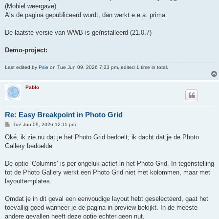
(Mobiel weergave).
Als de pagina gepubliceerd wordt, dan werkt e.e.a. prima.
De laatste versie van WWB is geïnstalleerd (21.0.7)
Demo-project:
Last edited by
Psie
on Tue Jun 09, 2026 7:33 pm, edited 1 time in total.
Pablo
Re: Easy Breakpoint in Photo Grid
P
Tue Jun 09, 2026 12:11 pm
o
s
Oké, ik zie nu dat je het Photo Grid bedoelt; ik dacht dat je de Photo
t
Gallery bedoelde.
De optie ‘Columns’ is per ongeluk actief in het Photo Grid. In tegenstelling
tot de Photo Gallery werkt een Photo Grid niet met kolommen, maar met
layouttemplates.
Omdat je in dit geval een eenvoudige layout hebt geselecteerd, gaat het
toevallig goed wanneer je de pagina in preview bekijkt. In de meeste
andere gevallen heeft deze optie echter geen nut.