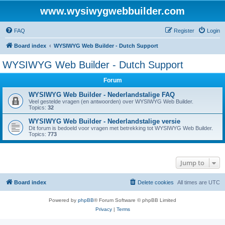
www.wysiwygwebbuilder.com
FAQ
Register
Login
Board index
WYSIWYG Web Builder - Dutch Support
WYSIWYG Web Builder - Dutch Support
Forum
WYSIWYG Web Builder - Nederlandstalige FAQ
Veel gestelde vragen (en antwoorden) over WYSIWYG Web Builder.
Topics:
32
WYSIWYG Web Builder - Nederlandstalige versie
Dit forum is bedoeld voor vragen met betrekking tot WYSIWYG Web Builder.
Topics:
773
Jump to
Board index
Delete cookies
All times are
UTC
Powered by
phpBB
® Forum Software © phpBB Limited
Privacy
|
Terms