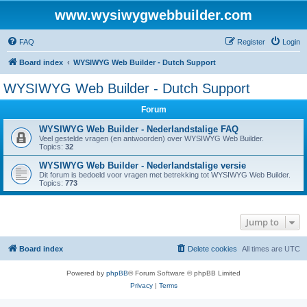
www.wysiwygwebbuilder.com
FAQ
Register
Login
Board index
WYSIWYG Web Builder - Dutch Support
WYSIWYG Web Builder - Dutch Support
Forum
WYSIWYG Web Builder - Nederlandstalige FAQ
Veel gestelde vragen (en antwoorden) over WYSIWYG Web Builder.
Topics:
32
WYSIWYG Web Builder - Nederlandstalige versie
Dit forum is bedoeld voor vragen met betrekking tot WYSIWYG Web Builder.
Topics:
773
Jump to
Board index
Delete cookies
All times are
UTC
Powered by
phpBB
® Forum Software © phpBB Limited
Privacy
|
Terms