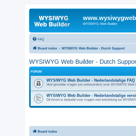
www.wysiwygwebb
WYSIWYG Web Builder
FAQ
Board index
WYSIWYG Web Builder - Dutch Support
WYSIWYG Web Builder - Dutch Suppor
FORUM
WYSIWYG Web Builder - Nederlandstalige FAQ
Veel gestelde vragen (en antwoorden) over WYSIWYG Web B
WYSIWYG Web Builder - Nederlandstalige vers
Dit forum is bedoeld voor vragen met betrekking tot WYSIW
Board index