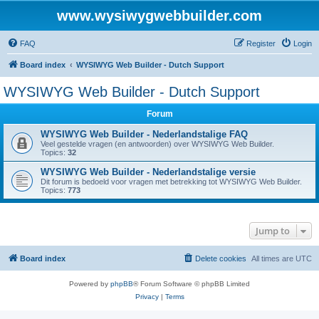
www.wysiwygwebbuilder.com
FAQ
Register
Login
Board index
WYSIWYG Web Builder - Dutch Support
WYSIWYG Web Builder - Dutch Support
Forum
WYSIWYG Web Builder - Nederlandstalige FAQ
Veel gestelde vragen (en antwoorden) over WYSIWYG Web Builder.
Topics:
32
WYSIWYG Web Builder - Nederlandstalige versie
Dit forum is bedoeld voor vragen met betrekking tot WYSIWYG Web Builder.
Topics:
773
Jump to
Board index
Delete cookies
All times are
UTC
Powered by
phpBB
® Forum Software © phpBB Limited
Privacy
|
Terms