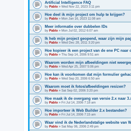
Artificial Intelligence FAQ
by
Pablo
»
Wed Nov 22, 2023 3:11 pm
Hoe deel ik mijn project om hulp te krijgen?
by
Pablo
»
Mon Jan 16, 2023 11:08 am
Meer informatie over dubbelen IDs
by
Pablo
»
Mon Jul 02, 2012 6:07 am
Ik heb mijn project geopend, waar zijn mijn pa
by
Pablo
»
Wed Dec 28, 2011 3:20 pm
Hoe kopieer ik een project van de ene PC naar 
by
Pablo
»
Thu Sep 14, 2006 9:51 am
Waarom worden mijn afbeeldingen niet weerg
by
Pablo
»
Wed Apr 25, 2007 5:06 pm
Hoe kan ik voorkomen dat mijn formulier gehac
by
Pablo
»
Wed Sep 20, 2006 6:50 am
Waarom moet ik fotos/afbeeldingen resizen?
by
Pablo
»
Sat Sep 02, 2006 3:20 pm
Hoe maak ik de overgang van versie 2.x naar 3.
by
Pablo
»
Fri Jul 14, 2006 7:18 am
Hoe importeer ik Web Builder 2.x bestanden?
by
Pablo
»
Fri Jul 14, 2006 7:15 am
Waar vind ik de Nederlandstalige website van 
by
Pablo
»
Sat May 06, 2006 2:49 pm