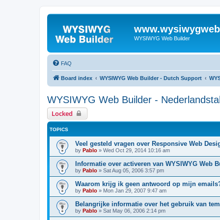
www.wysiwygwebb
WYSIWYG Web Builder
FAQ
Board index
WYSIWYG Web Builder - Dutch Support
WYS
WYSIWYG Web Builder - Nederlandsta
Locked
TOPICS
Veel gesteld vragen over Responsive Web Desi
by
Pablo
»
Wed Oct 29, 2014 10:16 am
Informatie over activeren van WYSIWYG Web B
by
Pablo
»
Sat Aug 05, 2006 3:57 pm
Waarom krijg ik geen antwoord op mijn emails
by
Pablo
»
Mon Jan 29, 2007 9:47 am
Belangrijke informatie over het gebruik van tem
by
Pablo
»
Sat May 06, 2006 2:14 pm