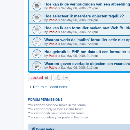
Hoe kan ik de verhoudingen van een afbeeldi
by
Pablo
»
Sat May 06, 2006 2:25 pm
Hoe selecteer ik meerdere objecten tegelijk?
by
Pablo
»
Sat May 06, 2006 2:24 pm
Hoe kan ik een formulier maken met Web Build
by
Pablo
»
Sat May 06, 2006 2:23 pm
Waarom werkt de 'mailto' formulier actie niet o
by
Pablo
»
Sat May 06, 2006 2:20 pm
Hoe gebruik ik PHP om data uit een formulier 
by
Pablo
»
Sat May 06, 2006 2:19 pm
Waarom geven overlapte objecten een waarsc
by
Pablo
»
Sat May 06, 2006 2:17 pm
Locked
Return to Board Index
FORUM PERMISSIONS
You
cannot
post new topics in this forum
You
cannot
reply to topics in this forum
You
cannot
edit your posts in this forum
You
cannot
delete your posts in this forum
Board index