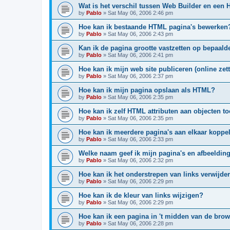
Wat is het verschil tussen Web Builder en een
by
Pablo
»
Sat May 06, 2006 2:46 pm
Hoe kan ik bestaande HTML pagina's bewerken
by
Pablo
»
Sat May 06, 2006 2:43 pm
Kan ik de pagina grootte vastzetten op bepaal
by
Pablo
»
Sat May 06, 2006 2:41 pm
Hoe kan ik mijn web site publiceren (online zet
by
Pablo
»
Sat May 06, 2006 2:37 pm
Hoe kan ik mijn pagina opslaan als HTML?
by
Pablo
»
Sat May 06, 2006 2:35 pm
Hoe kan ik zelf HTML attributen aan objecten 
by
Pablo
»
Sat May 06, 2006 2:35 pm
Hoe kan ik meerdere pagina's aan elkaar koppe
by
Pablo
»
Sat May 06, 2006 2:33 pm
Welke naam geef ik mijn pagina's en afbeeldin
by
Pablo
»
Sat May 06, 2006 2:32 pm
Hoe kan ik het onderstrepen van links verwijde
by
Pablo
»
Sat May 06, 2006 2:29 pm
Hoe kan ik de kleur van links wijzigen?
by
Pablo
»
Sat May 06, 2006 2:29 pm
Hoe kan ik een pagina in 't midden van de brow
by
Pablo
»
Sat May 06, 2006 2:28 pm