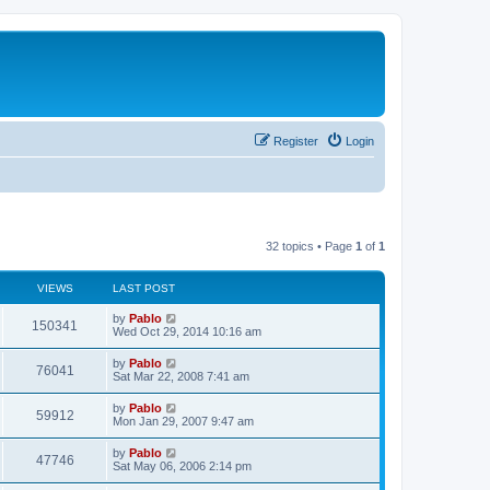
Register
Login
32 topics • Page
1
of
1
VIEWS
LAST POST
L
by
Pablo
V
150341
a
Wed Oct 29, 2014 10:16 am
s
i
t
L
by
Pablo
V
76041
p
a
Sat Mar 22, 2008 7:41 am
e
o
s
s
i
t
L
by
Pablo
w
t
V
59912
p
a
Mon Jan 29, 2007 9:47 am
e
o
s
s
s
i
t
L
by
Pablo
w
t
V
47746
p
a
Sat May 06, 2006 2:14 pm
e
o
s
s
s
i