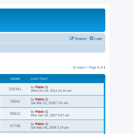
Register
Login
32 topics • Page
1
of
1
VIEWS
LAST POST
L
by
Pablo
V
150341
a
Wed Oct 29, 2014 10:16 am
s
i
t
L
by
Pablo
V
76041
p
a
Sat Mar 22, 2008 7:41 am
e
o
s
s
i
t
L
by
Pablo
w
t
V
59912
p
a
Mon Jan 29, 2007 9:47 am
e
o
s
s
s
i
t
L
by
Pablo
w
t
V
47746
p
a
Sat May 06, 2006 2:14 pm
e
o
s
s
s
i