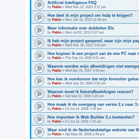
Artificial Intelligence FAQ
by
Pablo
»
Wed Nov 22, 2023 3:11 pm
Hoe deel ik mijn project om hulp te krijgen?
by
Pablo
»
Mon Jan 16, 2023 11:08 am
Meer informatie over dubbelen IDs
by
Pablo
»
Mon Jul 02, 2012 6:07 am
Ik heb mijn project geopend, waar zijn mijn pa
by
Pablo
»
Wed Dec 28, 2011 3:20 pm
Hoe kopieer ik een project van de ene PC naar 
by
Pablo
»
Thu Sep 14, 2006 9:51 am
Waarom worden mijn afbeeldingen niet weerg
by
Pablo
»
Wed Apr 25, 2007 5:06 pm
Hoe kan ik voorkomen dat mijn formulier gehac
by
Pablo
»
Wed Sep 20, 2006 6:50 am
Waarom moet ik fotos/afbeeldingen resizen?
by
Pablo
»
Sat Sep 02, 2006 3:20 pm
Hoe maak ik de overgang van versie 2.x naar 3.
by
Pablo
»
Fri Jul 14, 2006 7:18 am
Hoe importeer ik Web Builder 2.x bestanden?
by
Pablo
»
Fri Jul 14, 2006 7:15 am
Waar vind ik de Nederlandstalige website van 
by
Pablo
»
Sat May 06, 2006 2:49 pm