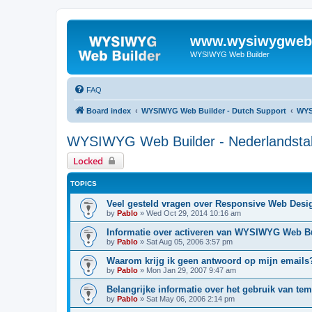
www.wysiwygwebb
WYSIWYG Web Builder
FAQ
Board index
WYSIWYG Web Builder - Dutch Support
WYS
WYSIWYG Web Builder - Nederlandsta
Locked
TOPICS
Veel gesteld vragen over Responsive Web Desi
by
Pablo
»
Wed Oct 29, 2014 10:16 am
Informatie over activeren van WYSIWYG Web B
by
Pablo
»
Sat Aug 05, 2006 3:57 pm
Waarom krijg ik geen antwoord op mijn emails
by
Pablo
»
Mon Jan 29, 2007 9:47 am
Belangrijke informatie over het gebruik van tem
by
Pablo
»
Sat May 06, 2006 2:14 pm