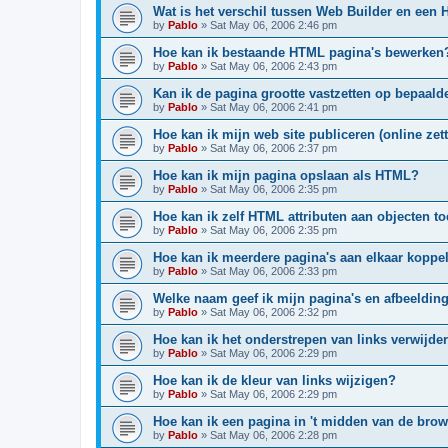
Wat is het verschil tussen Web Builder en een
by
Pablo
»
Sat May 06, 2006 2:46 pm
Hoe kan ik bestaande HTML pagina's bewerken
by
Pablo
»
Sat May 06, 2006 2:43 pm
Kan ik de pagina grootte vastzetten op bepaal
by
Pablo
»
Sat May 06, 2006 2:41 pm
Hoe kan ik mijn web site publiceren (online zet
by
Pablo
»
Sat May 06, 2006 2:37 pm
Hoe kan ik mijn pagina opslaan als HTML?
by
Pablo
»
Sat May 06, 2006 2:35 pm
Hoe kan ik zelf HTML attributen aan objecten 
by
Pablo
»
Sat May 06, 2006 2:35 pm
Hoe kan ik meerdere pagina's aan elkaar koppe
by
Pablo
»
Sat May 06, 2006 2:33 pm
Welke naam geef ik mijn pagina's en afbeeldin
by
Pablo
»
Sat May 06, 2006 2:32 pm
Hoe kan ik het onderstrepen van links verwijde
by
Pablo
»
Sat May 06, 2006 2:29 pm
Hoe kan ik de kleur van links wijzigen?
by
Pablo
»
Sat May 06, 2006 2:29 pm
Hoe kan ik een pagina in 't midden van de brow
by
Pablo
»
Sat May 06, 2006 2:28 pm