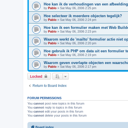
Hoe kan ik de verhoudingen van een afbeeldi
by
Pablo
»
Sat May 06, 2006 2:25 pm
Hoe selecteer ik meerdere objecten tegelijk?
by
Pablo
»
Sat May 06, 2006 2:24 pm
Hoe kan ik een formulier maken met Web Build
by
Pablo
»
Sat May 06, 2006 2:23 pm
Waarom werkt de 'mailto' formulier actie niet o
by
Pablo
»
Sat May 06, 2006 2:20 pm
Hoe gebruik ik PHP om data uit een formulier 
by
Pablo
»
Sat May 06, 2006 2:19 pm
Waarom geven overlapte objecten een waarsc
by
Pablo
»
Sat May 06, 2006 2:17 pm
Locked
Return to Board Index
FORUM PERMISSIONS
You
cannot
post new topics in this forum
You
cannot
reply to topics in this forum
You
cannot
edit your posts in this forum
You
cannot
delete your posts in this forum
Board index