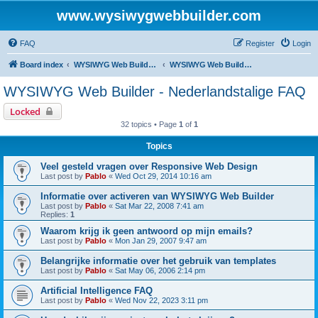
www.wysiwygwebbuilder.com
FAQ
Register
Login
Board index
WYSIWYG Web Builder - Dutch Support
WYSIWYG Web Builder - Nederlandstalige FAQ
WYSIWYG Web Builder - Nederlandstalige FAQ
Locked
32 topics • Page
1
of
1
Topics
Veel gesteld vragen over Responsive Web Design
Last post by
Pablo
«
Wed Oct 29, 2014 10:16 am
Informatie over activeren van WYSIWYG Web Builder
Last post by
Pablo
«
Sat Mar 22, 2008 7:41 am
Replies:
1
Waarom krijg ik geen antwoord op mijn emails?
Last post by
Pablo
«
Mon Jan 29, 2007 9:47 am
Belangrijke informatie over het gebruik van templates
Last post by
Pablo
«
Sat May 06, 2006 2:14 pm
Artificial Intelligence FAQ
Last post by
Pablo
«
Wed Nov 22, 2023 3:11 pm