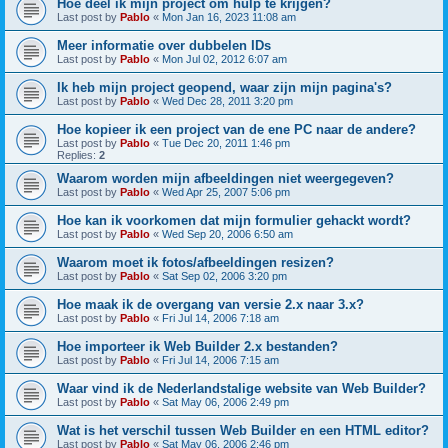
Hoe deel ik mijn project om hulp te krijgen?
Last post by
Pablo
«
Mon Jan 16, 2023 11:08 am
Meer informatie over dubbelen IDs
Last post by
Pablo
«
Mon Jul 02, 2012 6:07 am
Ik heb mijn project geopend, waar zijn mijn pagina's?
Last post by
Pablo
«
Wed Dec 28, 2011 3:20 pm
Hoe kopieer ik een project van de ene PC naar de andere?
Last post by
Pablo
«
Tue Dec 20, 2011 1:46 pm
Replies:
2
Waarom worden mijn afbeeldingen niet weergegeven?
Last post by
Pablo
«
Wed Apr 25, 2007 5:06 pm
Hoe kan ik voorkomen dat mijn formulier gehackt wordt?
Last post by
Pablo
«
Wed Sep 20, 2006 6:50 am
Waarom moet ik fotos/afbeeldingen resizen?
Last post by
Pablo
«
Sat Sep 02, 2006 3:20 pm
Hoe maak ik de overgang van versie 2.x naar 3.x?
Last post by
Pablo
«
Fri Jul 14, 2006 7:18 am
Hoe importeer ik Web Builder 2.x bestanden?
Last post by
Pablo
«
Fri Jul 14, 2006 7:15 am
Waar vind ik de Nederlandstalige website van Web Builder?
Last post by
Pablo
«
Sat May 06, 2006 2:49 pm
Wat is het verschil tussen Web Builder en een HTML editor?
Last post by
Pablo
«
Sat May 06, 2006 2:46 pm