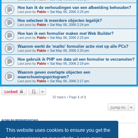
Hoe kan ik de verhoudingen van een afbeelding behouden?
Last post by
Pablo
«
Sat May 06, 2006 2:25 pm
Hoe selecteer ik meerdere objecten tegelijk?
Last post by
Pablo
«
Sat May 06, 2006 2:24 pm
Hoe kan ik een formulier maken met Web Builder?
Last post by
Pablo
«
Sat May 06, 2006 2:23 pm
Waarom werkt de 'mailto' formulier actie niet op alle PCs?
Last post by
Pablo
«
Sat May 06, 2006 2:20 pm
Hoe gebruik ik PHP om data uit een formulier te verzamelen?
Last post by
Pablo
«
Sat May 06, 2006 2:19 pm
Waarom geven overlapte objecten een
waarschuwingspictogram?
Last post by
Pablo
«
Sat May 06, 2006 2:17 pm
Locked
32 topics • Page
1
of
1
Jump to
FORUM PERMISSIONS
You
cannot
post new topics in this forum
This website uses cookies to ensure you get the
You
cannot
reply to topics in this forum
You
cannot
edit your posts in this forum