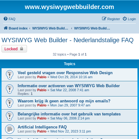
www.wysiwygwebbuilder.com
FAQ
Register
Login
Board index
WYSIWYG Web Builder - Dutch Support
WYSIWYG Web Builder - Nederlandstalige FAQ
WYSIWYG Web Builder - Nederlandstalige FAQ
Locked
32 topics • Page
1
of
1
Topics
Veel gesteld vragen over Responsive Web Design
Last post by
Pablo
«
Wed Oct 29, 2014 10:16 am
Informatie over activeren van WYSIWYG Web Builder
Last post by
Pablo
«
Sat Mar 22, 2008 7:41 am
Replies:
1
Waarom krijg ik geen antwoord op mijn emails?
Last post by
Pablo
«
Mon Jan 29, 2007 9:47 am
Belangrijke informatie over het gebruik van templates
Last post by
Pablo
«
Sat May 06, 2006 2:14 pm
Artificial Intelligence FAQ
Last post by
Pablo
«
Wed Nov 22, 2023 3:11 pm