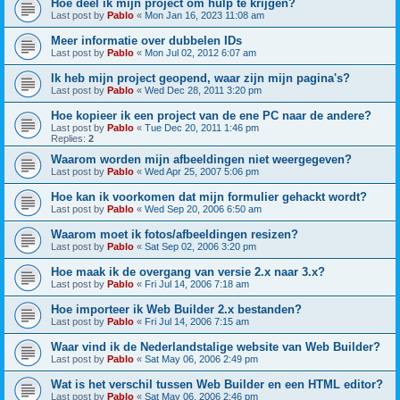
Hoe deel ik mijn project om hulp te krijgen?
Last post by
Pablo
«
Mon Jan 16, 2023 11:08 am
Meer informatie over dubbelen IDs
Last post by
Pablo
«
Mon Jul 02, 2012 6:07 am
Ik heb mijn project geopend, waar zijn mijn pagina's?
Last post by
Pablo
«
Wed Dec 28, 2011 3:20 pm
Hoe kopieer ik een project van de ene PC naar de andere?
Last post by
Pablo
«
Tue Dec 20, 2011 1:46 pm
Replies:
2
Waarom worden mijn afbeeldingen niet weergegeven?
Last post by
Pablo
«
Wed Apr 25, 2007 5:06 pm
Hoe kan ik voorkomen dat mijn formulier gehackt wordt?
Last post by
Pablo
«
Wed Sep 20, 2006 6:50 am
Waarom moet ik fotos/afbeeldingen resizen?
Last post by
Pablo
«
Sat Sep 02, 2006 3:20 pm
Hoe maak ik de overgang van versie 2.x naar 3.x?
Last post by
Pablo
«
Fri Jul 14, 2006 7:18 am
Hoe importeer ik Web Builder 2.x bestanden?
Last post by
Pablo
«
Fri Jul 14, 2006 7:15 am
Waar vind ik de Nederlandstalige website van Web Builder?
Last post by
Pablo
«
Sat May 06, 2006 2:49 pm
Wat is het verschil tussen Web Builder en een HTML editor?
Last post by
Pablo
«
Sat May 06, 2006 2:46 pm