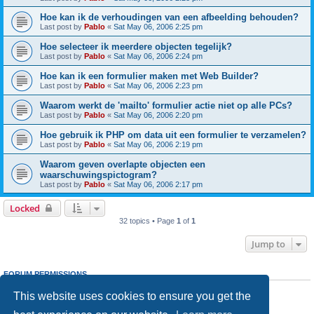
Hoe kan ik de verhoudingen van een afbeelding behouden?
Last post by
Pablo
«
Sat May 06, 2006 2:25 pm
Hoe selecteer ik meerdere objecten tegelijk?
Last post by
Pablo
«
Sat May 06, 2006 2:24 pm
Hoe kan ik een formulier maken met Web Builder?
Last post by
Pablo
«
Sat May 06, 2006 2:23 pm
Waarom werkt de 'mailto' formulier actie niet op alle PCs?
Last post by
Pablo
«
Sat May 06, 2006 2:20 pm
Hoe gebruik ik PHP om data uit een formulier te verzamelen?
Last post by
Pablo
«
Sat May 06, 2006 2:19 pm
Waarom geven overlapte objecten een
waarschuwingspictogram?
Last post by
Pablo
«
Sat May 06, 2006 2:17 pm
Locked
32 topics • Page
1
of
1
Jump to
FORUM PERMISSIONS
You
cannot
post new topics in this forum
This website uses cookies to ensure you get the
You
cannot
reply to topics in this forum
You
cannot
edit your posts in this forum